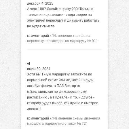
декабря 4, 2025
А чего 100? Давайте сразу 200! Только с
такими инициативами - люди скорее на
электрички пересядут и Диаманту работать
не будет смысла
комментарий к
"Изменение тарифа на
перевозку пассажиров по маршруту № 91"
vl
июля 30, 2024
Хотя бы 17-ую маршрутку запустите по
нормальной схеме или же, какой нибудь
автобус формата ПАЗ Вектор от
м.Заельцовская по фиксированному
расписанию , а в идеале - и то, и другое -
каждому будет выбор, как лучше и быстрее
доехать!
комментарий к
"Изменение схемы движения
маршрута маршрутного такси № 72"