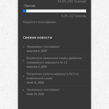
94.8%
(201 Голосов)
- Против
5.2%
(11 Голосов)
Перейти к голосованию
Свежие новости
Уважаемые пассажиры!
августа 6, 2026
Временное изменение схемы движения
трамвайного маршрута № 13
августа 4, 2026
Продление работы маршрута № 3 по
измененной схеме
июля 31, 2026
Уважаемые пассажиры!
июля 29, 2026