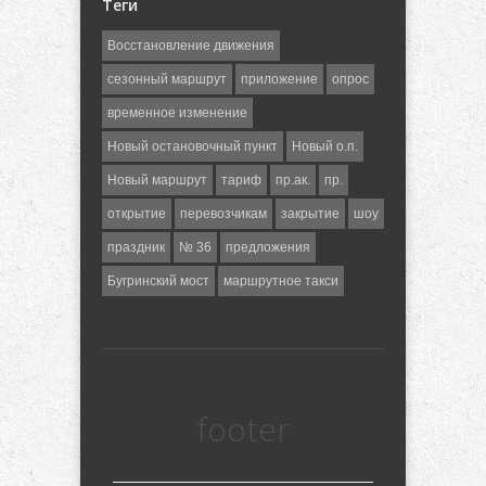
Теги
Восстановление движения
сезонный маршрут
приложение
опрос
временное изменение
Новый остановочный пункт
Новый о.п.
Новый маршрут
тариф
пр.ак.
пр.
открытие
перевозчикам
закрытие
шоу
праздник
№ 36
предложения
Бугринский мост
маршрутное такси
footer