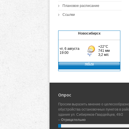
Плановое расписание
Ссылки
Новосибирск
Опрос
Просим выразить мнение о целесообразн
обустройства остановочных пунктов в рай
здания ул. Сибиряков-Гвардейцев, 49/2
– Отрицательно