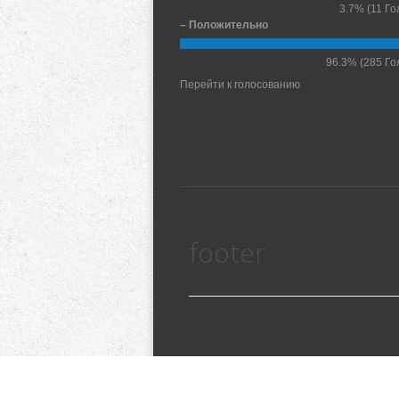
3.7%
(11 Го
– Положительно
96.3%
(285 Го
Перейти к голосованию
footer