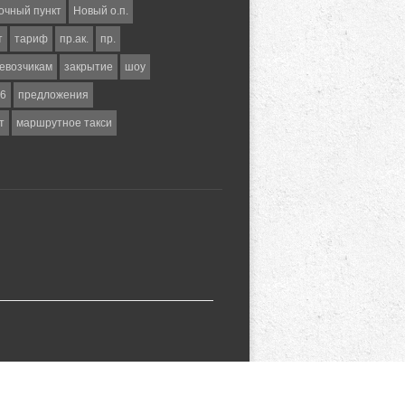
очный пункт
Новый о.п.
т
тариф
пр.ак.
пр.
евозчикам
закрытие
шоу
6
предложения
т
маршрутное такси