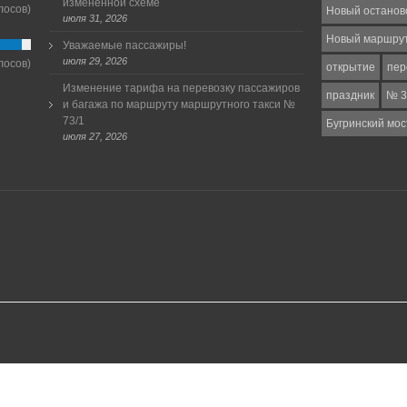
измененной схеме
лосов)
Новый останов
июля 31, 2026
Новый маршру
Уважаемые пассажиры!
июля 29, 2026
лосов)
открытие
пер
Изменение тарифа на перевозку пассажиров
праздник
№ 3
и багажа по маршруту маршрутного такси №
73/1
Бугринский мос
июля 27, 2026