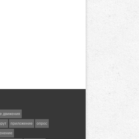
е движения
шрут
приложение
опрос
енение