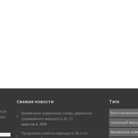
Свежие новости
Теги
ости
Восстановлени
Временное изменение схемы движения
оне
трамвайного маршрута № 13
сезонный мар
августа 4, 2026
временное изм
Продление работы маршрута № 3 по