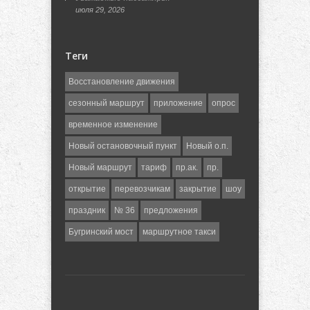
июля 29, 2026
Теги
Восстановление движения
сезонный маршрут
приложение
опрос
временное изменение
Новый остановочный пункт
Новый о.п.
Новый маршрут
тариф
пр.ак.
пр.
открытие
перевозчикам
закрытие
шоу
праздник
№ 36
предложения
Бугринский мост
маршрутное такси