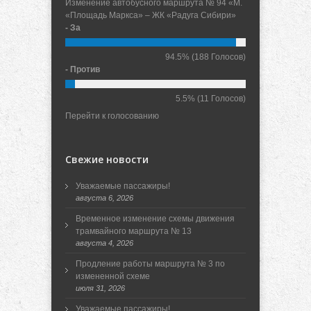
Изменение автобусного маршрута № 94 «М.
«Площадь Маркса» – ЖК «Радуга Сибири»
- За
94.5%
(188 Голосов)
- Против
5.5%
(11 Голосов)
Перейти к голосованию
Свежие новости
Уважаемые пассажиры!
августа 6, 2026
Временное изменение схемы движения
трамвайного маршрута № 13
августа 4, 2026
Продление работы маршрута № 3 по
измененной схеме
июля 31, 2026
Уважаемые пассажиры!