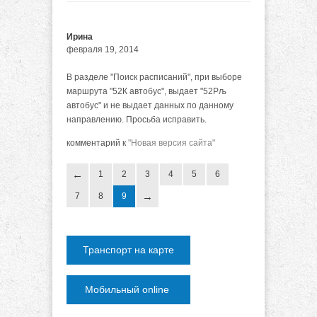
Ирина
февраля 19, 2014
В разделе "Поиск расписаний", при выборе
маршрута "52К автобус", выдает "52Рљ
автобус" и не выдает данных по данному
направлению. Просьба исправить.
комментарий к
"Новая версия сайта"
1
2
3
4
5
6
7
8
9
Транспорт на карте
Мобильный online