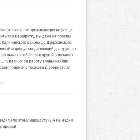
спорте всех нас проживающих по улице
вить там маршрутку, мы даже не просим
с Калининского района до Дзержинского,
венный маршрут соединяющий два крупных
м. на лыжах чтоб сесть в другой в кавычках
. "Спасибо" за работу в кавычках!!!!!!!
раем подписи с тосами и к губернатору,
1"
ездили по этому маршруту?? А мы ездим
ктировки!