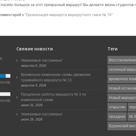
Спасибо большое за этот прекрасный маршрут! Вы делаете жизнь студентов лу
комментарий к
"Организация маршрута маршрутного такси № 74"
Свежие новости
Теги
М.
Восстановлени
Уважаемые пассажиры!
августа 6, 2026
сезонный мар
Временное изменение схемы движения
временное изм
трамвайного маршрута № 13
лосов)
августа 4, 2026
Новый останов
Продление работы маршрута № 3 по
Новый маршру
измененной схеме
лосов)
июля 31, 2026
открытие
пер
Уважаемые пассажиры!
праздник
№ 3
июля 29, 2026
Бугринский мос