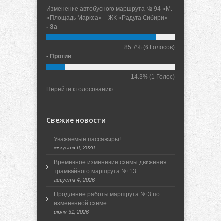
Изменение автобусного маршрута № 94 «М.
«Площадь Маркса» – ЖК «Радуга Сибири»
- За
85.7%
(6 Голосов)
- Против
14.3%
(1 Голос)
Перейти к голосованию
Свежие новости
Уважаемые пассажиры!
августа 6, 2026
Временное изменение схемы движения
трамвайного маршрута № 13
августа 4, 2026
Продление работы маршрута № 3 по
измененной схеме
июля 31, 2026