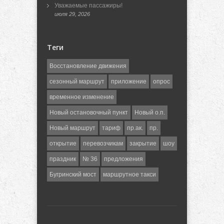
Уважаемые пассажиры!
июля 29, 2026
Теги
Восстановление движения
сезонный маршрут
приложение
опрос
временное изменение
Новый остановочный пункт
Новый о.п.
Новый маршрут
тариф
пр.ак.
пр.
открытие
перевозчикам
закрытие
шоу
праздник
№ 36
предложения
Бугринский мост
маршрутное такси