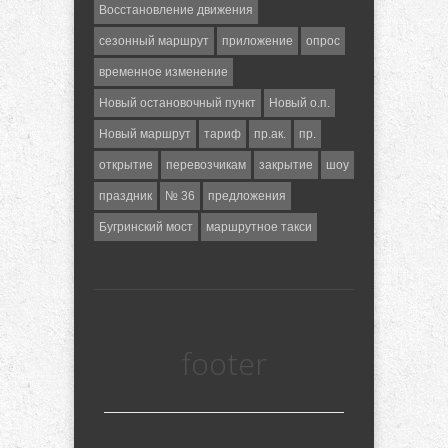
Восстановление движения
сезонный маршрут
приложение
опрос
временное изменение
Новый остановочный пункт
Новый о.п.
Новый маршрут
тариф
пр.ак.
пр.
открытие
перевозчикам
закрытие
шоу
праздник
№ 36
предложения
Бугринский мост
маршрутное такси
footer