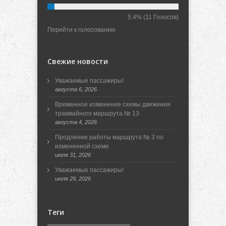
5.4%
(11 Голосов)
Перейти к голосованию
Свежие новости
Уважаемые пассажиры!
августа 6, 2026
Временное изменение схемы движения
трамвайного маршрута № 13
августа 4, 2026
Продление работы маршрута № 3 по
измененной схеме
июля 31, 2026
Уважаемые пассажиры!
июля 29, 2026
Теги