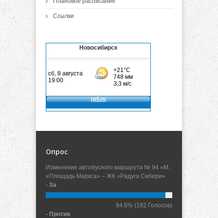
Плановое расписание
Ссылки
Новосибирск
Опрос
Изменение автобусного маршрута № 94 «М.
«Площадь Маркса» – ЖК «Радуга Сибири»
- За
94.6%
(192 Голосов)
- Против