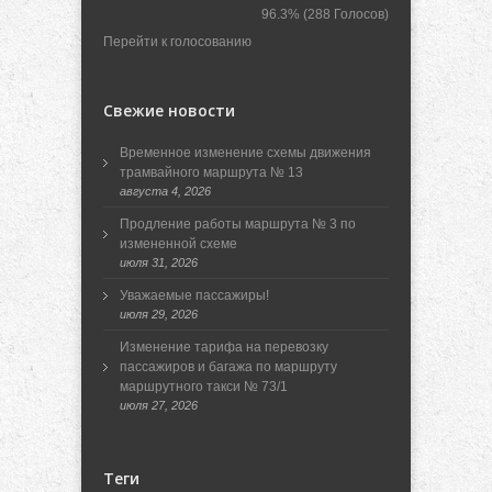
96.3%
(288 Голосов)
Перейти к голосованию
Свежие новости
Временное изменение схемы движения
трамвайного маршрута № 13
августа 4, 2026
Продление работы маршрута № 3 по
измененной схеме
июля 31, 2026
Уважаемые пассажиры!
июля 29, 2026
Изменение тарифа на перевозку
пассажиров и багажа по маршруту
маршрутного такси № 73/1
июля 27, 2026
Теги