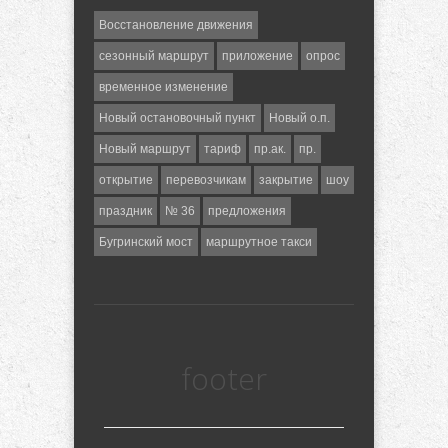
Восстановление движения
сезонный маршрут
приложение
опрос
временное изменение
Новый остановочный пункт
Новый о.п.
Новый маршрут
тариф
пр.ак.
пр.
открытие
перевозчикам
закрытие
шоу
праздник
№ 36
предложения
Бугринский мост
маршрутное такси
footer