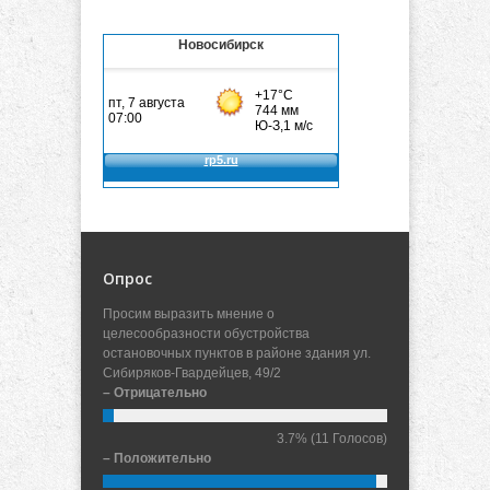
Новосибирск
Опрос
Просим выразить мнение о
целесообразности обустройства
остановочных пунктов в районе здания ул.
Сибиряков-Гвардейцев, 49/2
– Отрицательно
3.7%
(11 Голосов)
– Положительно