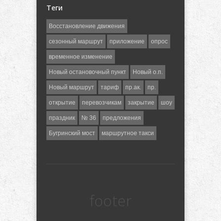
Теги
Восстановление движения
сезонный маршрут
приложение
опрос
временное изменение
Новый остановочный пункт
Новый о.п.
Новый маршрут
тариф
пр.ак.
пр.
открытие
перевозчикам
закрытие
шоу
праздник
№ 36
предложения
Бугринский мост
маршрутное такси
footer