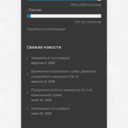
95%
(209 Голосов)
- Против
5%
(11 Голосов)
Перейти к голосованию
Свежие новости
Уважаемые пассажиры!
августа 6, 2026
Временное изменение схемы движения
трамвайного маршрута № 13
августа 4, 2026
Продление работы маршрута № 3 по
измененной схеме
июля 31, 2026
Уважаемые пассажиры!
июля 29, 2026