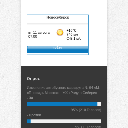
Новосибирск
Опрос
Изменение автобусного маршрута № 94 «М.
«Площадь Маркса» – ЖК «Радуга Сибири»
- За
95%
(210 Голосов)
- Против
5%
(11 Голосов)