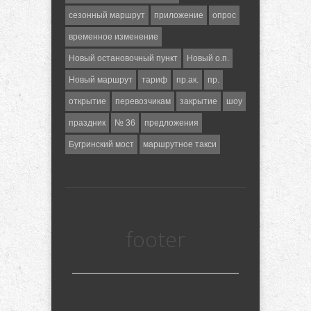
сезонный маршрут
приложение
опрос
временное изменение
Новый остановочный пункт
Новый о.п.
Новый маршрут
тариф
пр.ак.
пр.
открытие
перевозчикам
закрытие
шоу
праздник
№ 36
предложения
Бугринский мост
маршрутное такси
footer