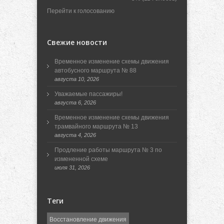
Перейти к голосованию
Свежие новости
Временное изменение схемы движения
автобусного маршрута № 88
августа 10, 2026
Уважаемые пассажиры!
августа 6, 2026
Временное изменение схемы движения
трамвайного маршрута № 13
августа 4, 2026
Продление работы маршрута № 3 по
измененной схеме
июля 31, 2026
Теги
Восстановление движения