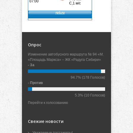
Опрос
Изменение автобусного маршрута № 94 «М.
«Площадь Маркса» – ЖК «Радуга Сибири»
- За
94.7%
(178 Голосов)
- Против
5.3%
(10 Голосов)
Перейти к голосованию
Свежие новости
Уважаемые пассажиры!