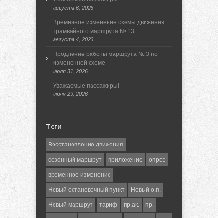
августа 6, 2026
Временное изменение схемы движения
трамвайного маршрута № 13
августа 4, 2026
Продление работы маршрута № 3 по
измененной схеме
июля 31, 2026
Уважаемые пассажиры!
июля 29, 2026
Теги
Восстановление движения
сезонный маршрут
приложение
опрос
временное изменение
Новый остановочный пункт
Новый о.п.
Новый маршрут
тариф
пр.ак.
пр.