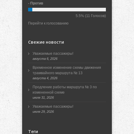
- Против
5.5%
(11 Голосов)
Перейти к голосованию
Свежие новости
Уважаемые пассажиры!
августа 6, 2026
Временное изменение схемы движения
трамвайного маршрута № 13
августа 4, 2026
Продление работы маршрута № 3 по
измененной схеме
июля 31, 2026
Уважаемые пассажиры!
июля 29, 2026
Теги