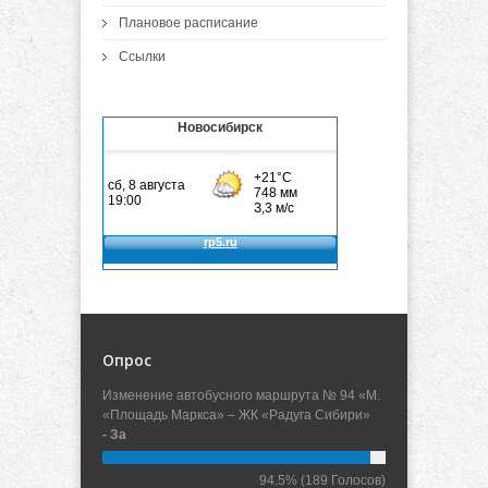
Плановое расписание
Ссылки
Новосибирск
Опрос
Изменение автобусного маршрута № 94 «М.
«Площадь Маркса» – ЖК «Радуга Сибири»
- За
94.5%
(189 Голосов)