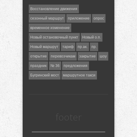
Восстановление движения
сезонный маршрут
приложение
опрос
временное изменение
Новый остановочный пункт
Новый о.п.
Новый маршрут
тариф
пр.ак.
пр.
открытие
перевозчикам
закрытие
шоу
праздник
№ 36
предложения
Бугринский мост
маршрутное такси
footer