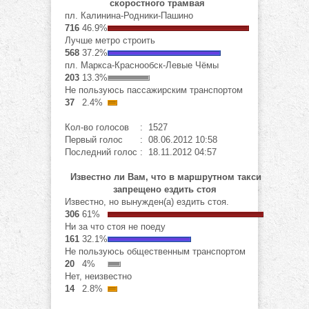
скоростного трамвая
пл. Калинина-Родники-Пашино
716
46.9%
Лучше метро строить
568
37.2%
пл. Маркса-Краснообск-Левые Чёмы
203
13.3%
Не пользуюсь пассажирским транспортом
37
2.4%
Кол-во голосов
: 1527
Первый голос
: 08.06.2012 10:58
Последний голос
: 18.11.2012 04:57
Известно ли Вам, что в маршрутном такси
запрещено ездить стоя
Известно, но вынужден(а) ездить стоя.
306
61%
Ни за что стоя не поеду
161
32.1%
Не пользуюсь общественным транспортом
20
4%
Нет, неизвестно
14
2.8%