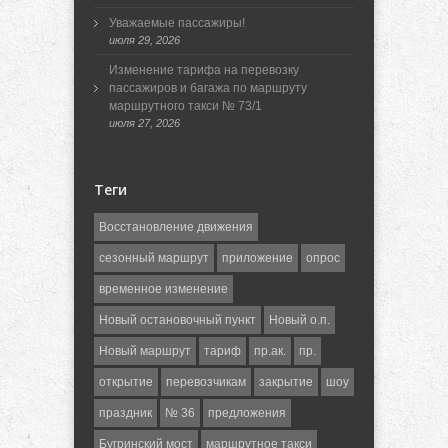
Уважаемые пассажиры!
июля 29, 2026
Изменение тарифа на перевозку
пассажиров и багажа по маршруту
маршрутного такси № 73/1
июля 27, 2026
Теги
Восстановление движения
сезонный маршрут
приложение
опрос
временное изменение
Новый остановочный пункт
Новый о.п.
Новый маршрут
тариф
пр.ак.
пр.
открытие
перевозчикам
закрытие
шоу
праздник
№ 36
предложения
Бугринский мост
маршрутное такси