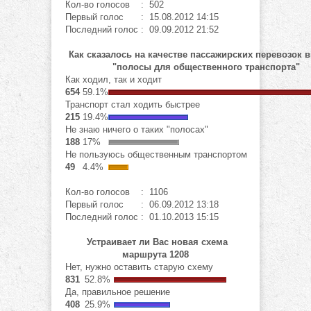
Кол-во голосов
: 502
Первый голос
: 15.08.2012 14:15
Последний голос
: 09.09.2012 21:52
Как сказалось на качестве пассажирских перевозок 
"полосы для общественного транспорта"
Как ходил, так и ходит
654
59.1%
Транспорт стал ходить быстрее
215
19.4%
Не знаю ничего о таких "полосах"
188
17%
Не пользуюсь общественным транспортом
49
4.4%
Кол-во голосов
: 1106
Первый голос
: 06.09.2012 13:18
Последний голос
: 01.10.2013 15:15
Устраивает ли Вас новая схема
маршрута 1208
Нет, нужно оставить старую схему
831
52.8%
Да, правильное решение
408
25.9%