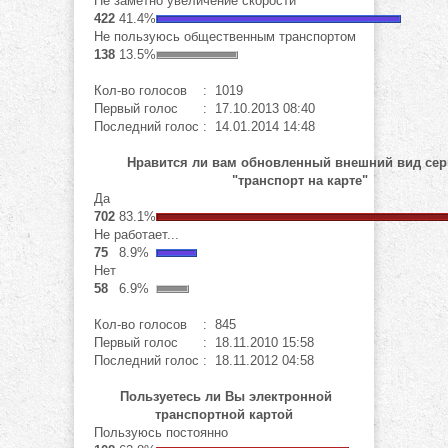
Не заметно увеличение скорости
422
41.4%
Не пользуюсь общественным транспортом
138
13.5%
Кол-во голосов
: 1019
Первый голос
: 17.10.2013 08:40
Последний голос
: 14.01.2014 14:48
Нравится ли вам обновленный внешний вид сер
"транспорт на карте"
Да
702
83.1%
Не работает...
75
8.9%
Нет
58
6.9%
Кол-во голосов
: 845
Первый голос
: 18.11.2010 15:58
Последний голос
: 18.11.2012 04:58
Пользуетесь ли Вы электронной
транспортной картой
Пользуюсь постоянно