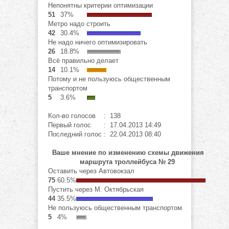
Непонятны критерии оптимизации
51
37%
Метро надо строить
42
30.4%
Не надо ничего оптимизировать
26
18.8%
Всё правильно делает
14
10.1%
Потому и не пользуюсь общественным
транспортом
5
3.6%
Кол-во голосов
: 138
Первый голос
: 17.04.2013 14:49
Последний голос
: 22.04.2013 08:40
Ваше мнение по изменению схемы движения
маршрута троллейбуса № 29
Оставить через Автовокзал
75
60.5%
Пустить через М. Октябрьская
44
35.5%
Не пользуюсь общественным транспортом
5
4%