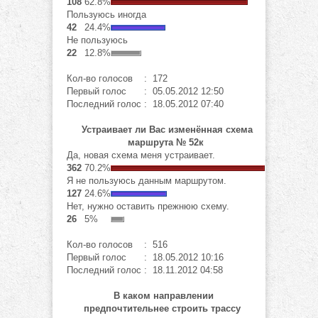
108
62.8%
Пользуюсь иногда
42
24.4%
Не пользуюсь
22
12.8%
Кол-во голосов
: 172
Первый голос
: 05.05.2012 12:50
Последний голос
: 18.05.2012 07:40
Устраивает ли Вас изменённая схема
маршрута № 52к
Да, новая схема меня устраивает.
362
70.2%
Я не пользуюсь данным маршрутом.
127
24.6%
Нет, нужно оставить прежнюю схему.
26
5%
Кол-во голосов
: 516
Первый голос
: 18.05.2012 10:16
Последний голос
: 18.11.2012 04:58
В каком направлении
предпочтительнее строить трассу