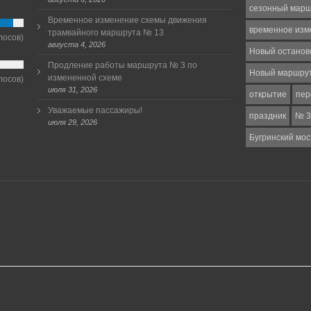
сезонный мар
Временное изменение схемы движения
временное изм
трамвайного маршрута № 13
лосов)
августа 4, 2026
Новый останов
Продление работы маршрута № 3 по
Новый маршру
измененной схеме
лосов)
июля 31, 2026
открытие
пер
Уважаемые пассажиры!
праздник
№ 3
июля 29, 2026
Бугринский мос