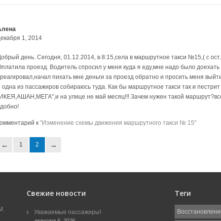
Алена
декабря 1, 2014
Добрый день. Сегодня, 01.12.2014, в 8:15,села в маршрутное такси №15,( с ос
Оплатила проезд. Водитель спросил у меня куда я еду,мне надо было доехать
среагировал,начал пихать мне деньги за проезд обратно и просить меня выйти
я одна из пассажиров собираюсь туда. Как бы маршрутное такси так и пестрит
"ИКЕЯ,АШАН,МЕГА",и на улице не май месяц!!! Зачем нужен такой маршрут?все
удобно!
комментарий к
"Изменение схемы движения маршрутного такси № 15"
1
2
Свежие новости
Теги
М.
Восстановлени
Уважаемые пассажиры!
августа 6, 2026