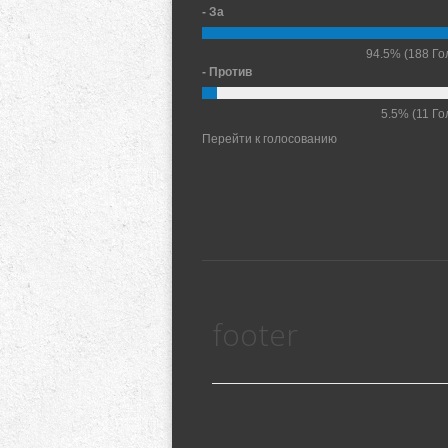
- За
94.5%
(188 Го
- Против
5.5%
(11 Го
Перейти к голосованию
footer