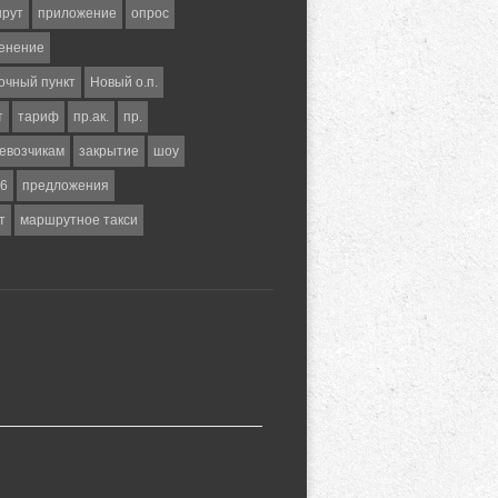
шрут
приложение
опрос
енение
очный пункт
Новый о.п.
т
тариф
пр.ак.
пр.
евозчикам
закрытие
шоу
6
предложения
т
маршрутное такси