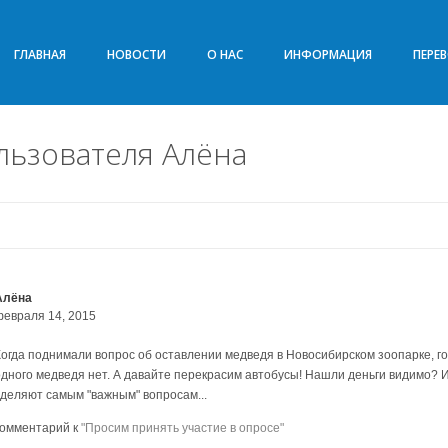
ГЛАВНАЯ
НОВОСТИ
О НАС
ИНФОРМАЦИЯ
ПЕРЕ
льзователя Алёна
Алёна
февраля 14, 2015
Когда поднимали вопрос об оставлении медведя в Новосибирском зоопарке, го
одного медведя нет. А давайте перекрасим автобусы! Нашли деньги видимо? И
уделяют самым "важным" вопросам...
комментарий к
"Просим принять участие в опросе"