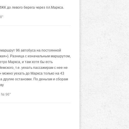
ЖК до левого берега через пл.Маркса.
8"
 маршрут 96 автобуса на постоянной
ская»). Разница с изначальным маршрутом,
етро Маркса, и там хотя бы есть
мского, т.е. уехать пассажирам с нее не
» можно уехать до Маркса только на 43
 другие остановки. По деньгам и сборам
ову
 № 96"