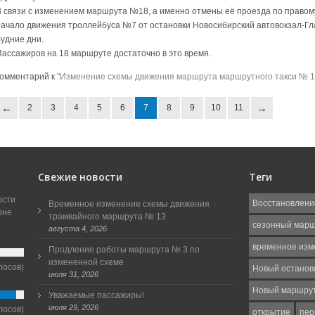
В связи с изменением маршрута №18, а именно отмены её проезда по правому
начало движения троллейбуса №7 от остановки Новосибирский автовокзал-Глав
будние дни.
Пассажиров на 18 маршруте достаточно в это время.
комментарий к
"Изменение схемы движения маршрута маршрутного такси № 1
2
3
4
5
6
7
8
9
10
11
Свежие новости
Теги
ости
Восстановлени
Временное изменение схемы движения
оне
трамвайного маршрута № 13
сезонный мар
августа 4, 2026
временное изм
Продление работы маршрута № 3 по
измененной схеме
лосов)
Новый останов
июля 31, 2026
Новый маршру
Уважаемые пассажиры!
июля 29, 2026
лосов)
открытие
пер