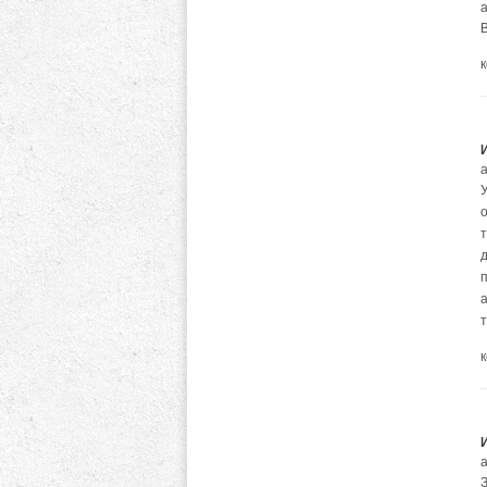
а
а
а