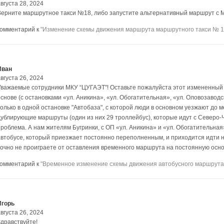
вгуста 28, 2024
Верните маршрутное такси №18, либо запустите альтернативный маршрут с М
комментарий к
"Изменение схемы движения маршрута маршрутного такси № 1
Иван
вгуста 26, 2024
Уважаемые сотрудники МКУ “ЦУГАЭТ"! Оставьте пожалуйста этот измененный
основе (с остановками «ул. Аникина», «ул. Обогатительная», «ул. Оловозавод
только в одной остановке "Автобаза", с которой люди в основном уезжают до м
дублирующие маршруты (один из них 29 троллейбус), которые идут с Северо-Че
проблема. А нам жителям Бугринки, с ОП «ул. Аникина» и «ул. Обогатительная
автобусе, который приезжает постоянно переполненным, и приходится идти на
точно не проиграете от оставления временного маршрута на постоянную осн
комментарий к
"Временное изменение схемы движения автобусного маршрута
Игорь
вгуста 26, 2024
Здравствуйте!