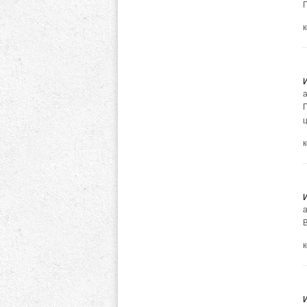
П
а
а