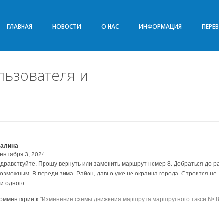
ГЛАВНАЯ
НОВОСТИ
О НАС
ИНФОРМАЦИЯ
ПЕРЕ
ьзователя и
Галина
сентября 3, 2024
Здравствуйте. Прошу вернуть или заменить маршрут номер 8. Добраться до р
возможным. В переди зима. Район, давно уже не окраина города. Строится не 1
и одного.
комментарий к
"Изменение схемы движения маршрута маршрутного такси № 8