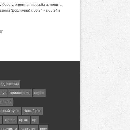
 берегу, огромная просьба изменить
ный (Докучаева) с 06:24 на 05:24 в
8"
е движения
шрут
приложение
опрос
енение
очный пункт
Новый о.п.
т
тариф
пр.ак.
пр.
евозчикам
закрытие
шоу