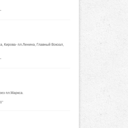
"
а, Кирова- пл.Ленина, Главный Вокзал,
"
ез пл.Маркса.
8"