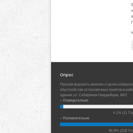
Опрос
Просим выразить мнение о целесообразн
обустройства остановочных пунктов в рай
здания ул. Сибиряков-Гвардейцев, 49/2
– Отрицательно
4.1%
(11 Го
– Положительно
95.9%
(255 Го