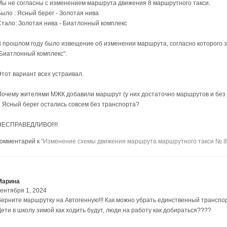
Мы не согласны с изменением маршрута движения 8 маршрутного такси.
Было : Ясный берег - Золотая нива
Стало: Золотая нива - Биатлонный комплекс
В прошлом году было извещение об изменении маршрута, согласно которого з
"Биатлонный комплекс".
Этот вариант всех устраивал.
Почему жителями МЖК добавили маршрут (у них достаточно маршрутов и без 8
и Ясный берег остались совсем без транспорта?
НЕСПРАВЕДЛИВО!!!!
комментарий к
"Изменение схемы движения маршрута маршрутного такси № 8
Марина
сентября 1, 2024
Верните маршрутку на Автогенную!!! Как можно убрать единственный транспор
Дети в школу зимой как ходить будут, люди на работу как добираться????