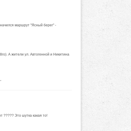
начился маршрут "Ясный берег" -
го). А жители ул. Автогенной и Никитина
"
т ????? Это шутка какая то!