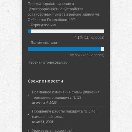
Просим выразить мнение о
целесообразности обустройства
остановочных пунктов в районе здания ул.
Сибиряков-Гвардейцев, 49/2
– Отрицательно
4.1%
(11 Голосов)
– Положительно
95.9%
(256 Голосов)
Перейти к голосованию
Свежие новости
Временное изменение схемы движения
трамвайного маршрута № 13
августа 4, 2026
Продление работы маршрута № 3 по
измененной схеме
июля 31, 2026
Уважаемые пассажиры!