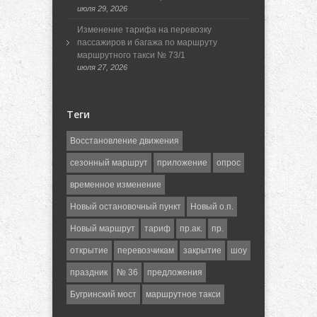
июля 29, 2026
Изменение тарифа на перевозку
пассажиров и багажа по маршруту
маршрутного такси № 73/1
июля 27, 2026
Теги
Восстановление движения
сезонный маршрут
приложение
опрос
временное изменение
Новый остановочный пункт
Новый о.п.
Новый маршрут
тариф
пр.ак.
пр.
открытие
перевозчикам
закрытие
шоу
праздник
№ 36
предложения
Бугринский мост
маршрутное такси