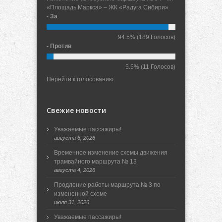
«Площадь Маркса» – ЖК «Радуга Сибири»
- За
94.5%
(189 Голосов)
- Против
5.5%
(11 Голосов)
Перейти к голосованию
Свежие новости
Уважаемые пассажиры!
августа 6, 2026
Временное изменение схемы движения
трамвайного маршрута № 13
августа 4, 2026
Продление работы маршрута № 3 по
измененной схеме
июля 31, 2026
Уважаемые пассажиры!