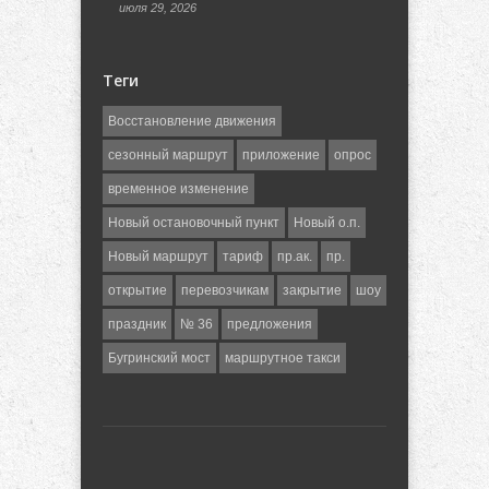
июля 29, 2026
Теги
Восстановление движения
сезонный маршрут
приложение
опрос
временное изменение
Новый остановочный пункт
Новый о.п.
Новый маршрут
тариф
пр.ак.
пр.
открытие
перевозчикам
закрытие
шоу
праздник
№ 36
предложения
Бугринский мост
маршрутное такси